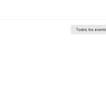
Odoo
Auditorías IMSS
Financiamiento
Tienda
Event
Todos los even