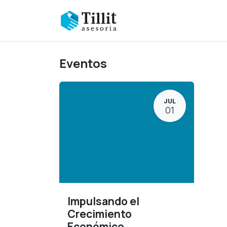
Ir al contenido
Nosotros
Contaduria
Eventos
JUL
01
Impulsando el
Crecimiento
Económico