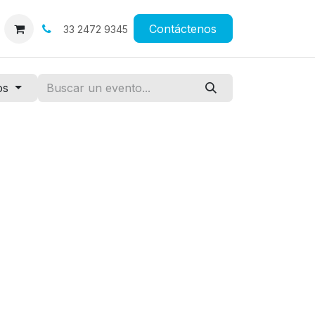
os
Cita
Contáctenos
33 2472 9345
tos