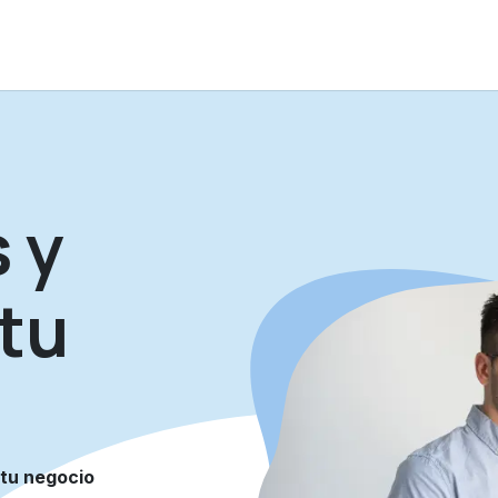
Odoo
Auditorías IMSS
Financiamiento
Tienda
Event
 y
tu
 tu negocio