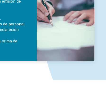
a emisión de
.
es de personal.
declaración
a prima de