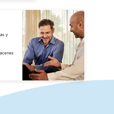
cas y
macenes