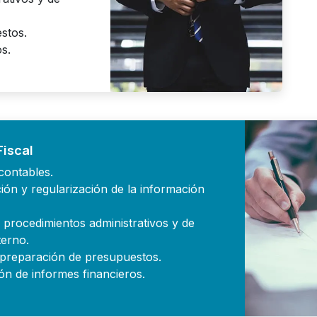
stos.
s.
Fiscal
contables.
ión y regularización de la información
y procedimientos administrativos y de
terno.
y preparación de presupuestos.
ón de informes financieros.