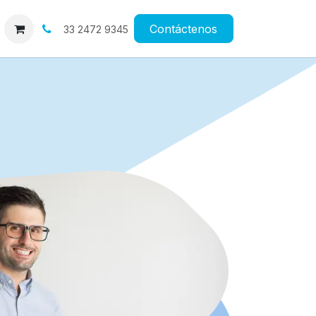
os
Cita
Contáctenos
33 2472 9345