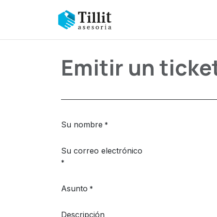
Ir al contenido
Nosotros
Contaduria
Emitir un ticke
Su nombre
*
Su correo electrónico
*
Asunto
*
Descripción