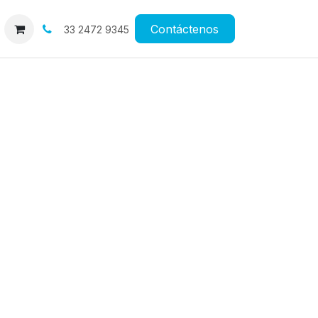
os
Cita
Contáctenos
33 2472 9345